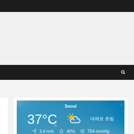
Seoul
37°C
대체로 흐림
3.4 m/s
40%
754
mmHg