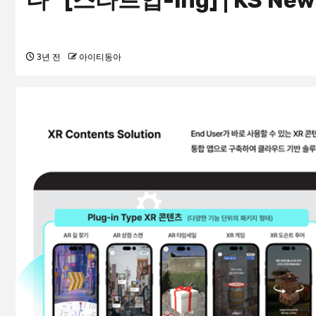
다” [스타트업-ing] | KS New
3년 전
아이티동아