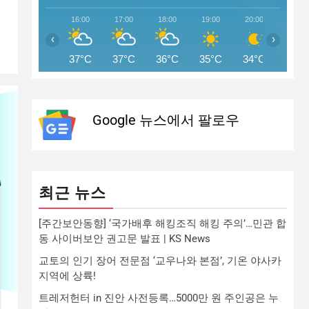
16:00
17:00
18:00
19:00
20:00
21:00
‹
›
37°C
37°C
36°C
35°C
34°C
33°C
Google 뉴스에서 팔로우
최근 뉴스
[주간보안동향] ‘국가배후 해킹조직 해킹 주의’…민관 합
동 사이버보안 권고문 발표 | KS News
교토의 인기 장어 전문점 ‘교우나와 본점’, 기온 야사카
지역에 상륙!
트레저헌터 in 진안 사전등록…5000만 원 주인공은 누