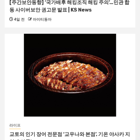
[주간보안동향] ‘국가배후 해킹조직 해킹 주의’…민관 합
동 사이버보안 권고문 발표 | KS News
4일 전
아이티동아
라이프
교토의 인기 장어 전문점 ‘교우나와 본점’, 기온 야사카 지