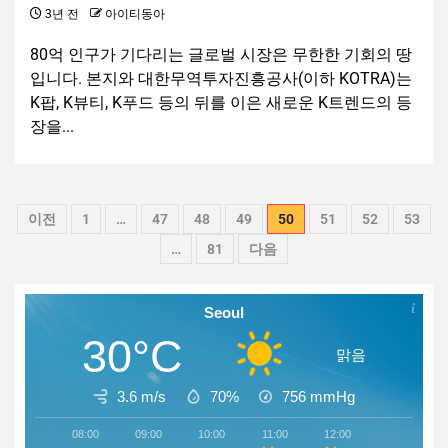
3년 전
아이티동아
80억 인구가 기다리는 글로벌 시장은 무한한 기회의 땅
입니다. 본지와 대한무역투자진흥공사(이하 KOTRA)는
K팝, K뷰티, K푸드 등의 뒤를 이은 새로운 K트렌드의 등
장을...
이전
1
…
47
48
49
50
51
52
53
…
81
다음
Seoul
30°C
맑음
3.6 m/s
70%
756
mmHg
08:00
09:00
10:00
11:00
12:00
13:00