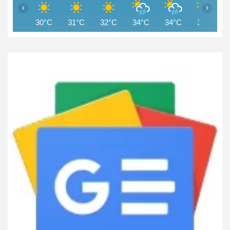
‹
›
30°C
31°C
32°C
34°C
34°C
33°C