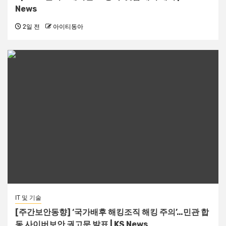
News
2일 전
아이티동아
IT 및 기술
[주간보안동향] ‘국가배후 해킹조직 해킹 주의’…민관 합
동 사이버보안 권고문 발표 | KS News