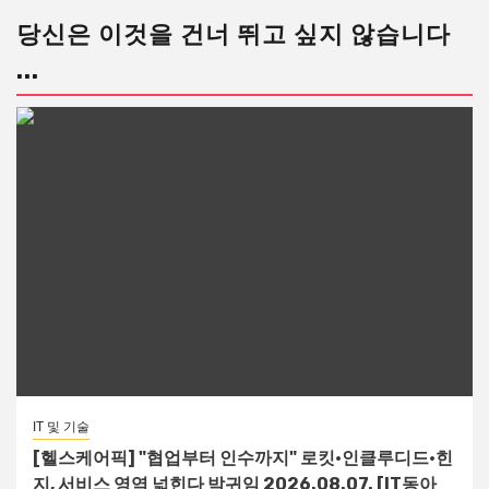
당신은 이것을 건너 뛰고 싶지 않습니다
...
IT 및 기술
[헬스케어픽] "협업부터 인수까지" 로킷·인클루디드·힌
지, 서비스 영역 넓힌다 박귀임 2026.08.07. [IT동아