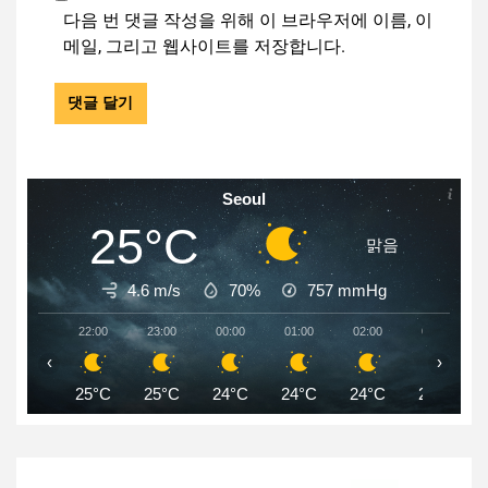
다음 번 댓글 작성을 위해 이 브라우저에 이름, 이
메일, 그리고 웹사이트를 저장합니다.
Seoul
25°C
맑음
4.6 m/s
70%
757
mmHg
22:00
23:00
00:00
01:00
02:00
03:00
‹
›
25°C
25°C
24°C
24°C
24°C
24°C