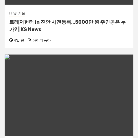
IT 및 기술
트레저헌터 in 진안 사전등록…5000만 원 주인공은 누
가? | KS News
4일 전
아이티동아