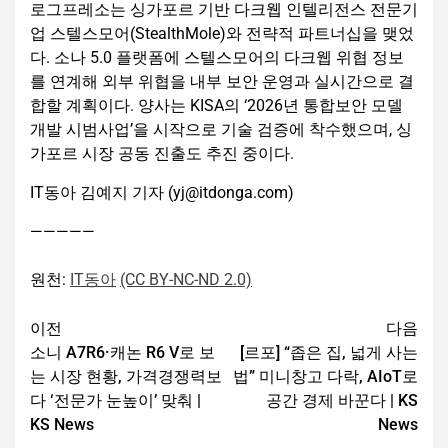
로그프레소는 싱가포르 기반 다크웹 인텔리전스 전문기
업 스텔스모어(StealthMole)와 전략적 파트너십을 맺었
다. 소나 5.0 플랫폼에 스텔스모어의 다크웹 위협 정보
를 연계해 외부 위협을 내부 보안 운영과 실시간으로 결
합할 계획이다. 양사는 KISA의 ‘2026년 통합보안 모델
개발 시범사업’을 시작으로 기술 검증에 착수했으며, 싱
가포르 시장 공동 진출도 추진 중이다.
IT동아 김예지 기자 (yj@itdonga.com)
—————
원천:
IT동아
(CC BY-NC-ND 2.0)
이전
다음
소니 A7R6·캐논 R6 V로 보
[르포] “좁은 집, 넓게 사는
는 시장 현황, 가격경쟁력보
법” 미니창고 다락, AIoT로
다 ‘전문가 눈높이’ 맞춰 |
공간 경제 바꾼다 | KS
KS News
News