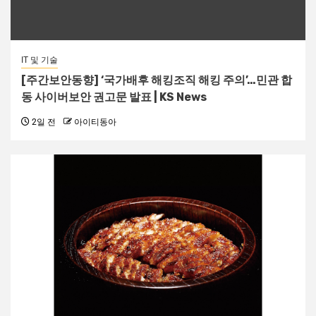
IT 및 기술
[주간보안동향] ‘국가배후 해킹조직 해킹 주의’…민관 합
동 사이버보안 권고문 발표 | KS News
2일 전
아이티동아