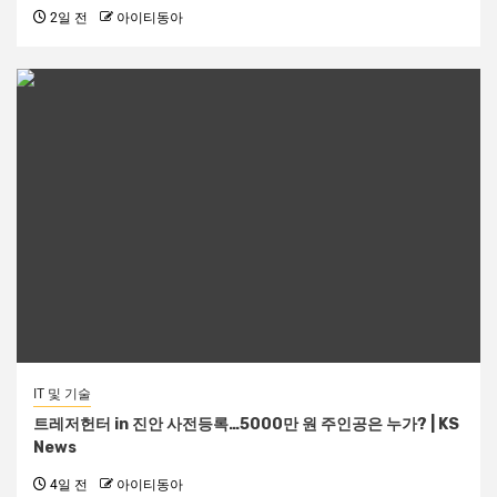
2일 전
아이티동아
IT 및 기술
트레저헌터 in 진안 사전등록…5000만 원 주인공은 누가? | KS
News
4일 전
아이티동아