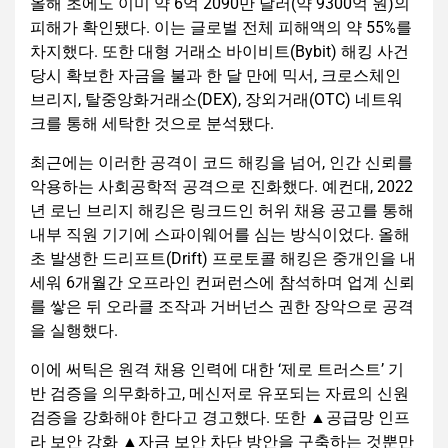
올해 초에도 이미 약 6억 2090만 달러(약 9300억 원)의
피해가 확인됐다. 이는 글로벌 전체 피해액의 약 55%를
차지했다. 또한 대형 거래소 바이비트(Bybit) 해킹 사건
당시 확보한 자금을 불과 한 달 만에 믹서, 크로스체인
브리지, 탈중앙화거래소(DEX), 장외거래(OTC) 네트워
크를 통해 세탁한 것으로 분석됐다.
최근에는 이러한 공격이 코드 해킹을 넘어, 인간 신뢰를
악용하는 사회공학적 공격으로 진화했다. 예컨대, 2022
년 로닌 브리지 해킹은 링크드인 허위 채용 공고를 통해
내부 직원 기기에 스파이웨어를 심는 방식이었다. 올해
초 발생한 드리프트(Drift) 프로토콜 해킹은 중개인을 내
세워 6개월간 오프라인 컨퍼런스에 참석하며 업계 신뢰
를 쌓은 뒤 오라클 조작과 거버넌스 권한 장악으로 공격
을 실행했다.
이에 써틱은 원격 채용 인력에 대한 ‘제로 트러스트’ 기
반 검증을 의무화하고, 메신저로 유포되는 자료의 신원
검증을 강화해야 한다고 경고했다. 또한 ▲공급망 인프
라 보안 강화 ▲자금 보안 차단 방안을 구축하는 것뿐만