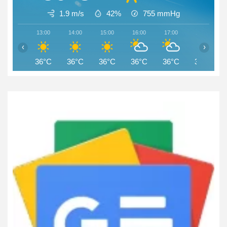
1.9 m/s
42%
755
mmHg
13:00
14:00
15:00
16:00
17:00
18:00
‹
›
36°C
36°C
36°C
36°C
36°C
36°C