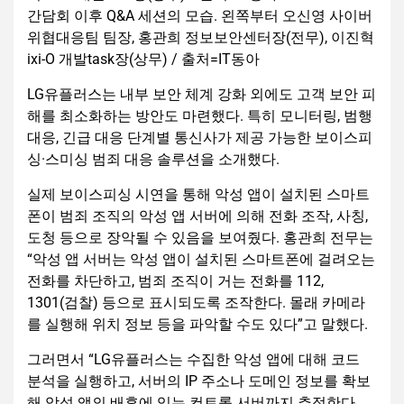
간담회 이후 Q&A 세션의 모습. 왼쪽부터 오신영 사이버
위협대응팀 팀장, 홍관희 정보보안센터장(전무), 이진혁
ixi-O 개발task장(상무) / 출처=IT동아
LG유플러스는 내부 보안 체계 강화 외에도 고객 보안 피
해를 최소화하는 방안도 마련했다. 특히 모니터링, 범행
대응, 긴급 대응 단계별 통신사가 제공 가능한 보이스피
싱·스미싱 범죄 대응 솔루션을 소개했다.
실제 보이스피싱 시연을 통해 악성 앱이 설치된 스마트
폰이 범죄 조직의 악성 앱 서버에 의해 전화 조작, 사칭,
도청 등으로 장악될 수 있음을 보여줬다. 홍관희 전무는
“악성 앱 서버는 악성 앱이 설치된 스마트폰에 걸려오는
전화를 차단하고, 범죄 조직이 거는 전화를 112,
1301(검찰) 등으로 표시되도록 조작한다. 몰래 카메라
를 실행해 위치 정보 등을 파악할 수도 있다”고 말했다.
그러면서 “LG유플러스는 수집한 악성 앱에 대해 코드
분석을 실행하고, 서버의 IP 주소나 도메인 정보를 확보
해 악성 앱의 배후에 있는 컨트롤 서버까지 추적한다.