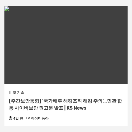
IT 및 기술
[주간보안동향] ‘국가배후 해킹조직 해킹 주의’…민관 합
동 사이버보안 권고문 발표 | KS News
4일 전
아이티동아