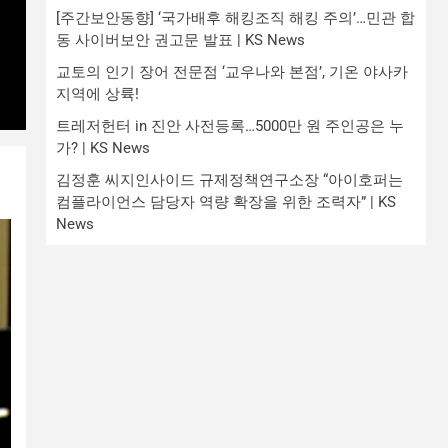
[주간보안동향] ‘국가배후 해킹조직 해킹 주의’…민관 합
동 사이버보안 권고문 발표 | KS News
교토의 인기 장어 전문점 ‘교우나와 본점’, 기온 야사카
지역에 상륙!
트레저헌터 in 진안 사전등록…5000만 원 주인공은 누
가? | KS News
김정훈 씨지인사이드 규제정책연구소장 “아이호퍼는
컴플라이언스 담당자 역량 확장을 위한 조력자” | KS
News