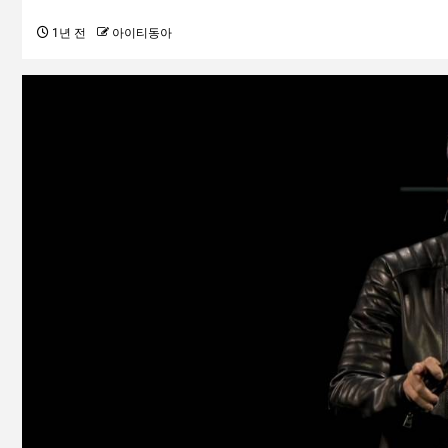
1년 전
아이티동아