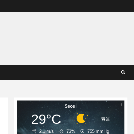
Seoul
29°C
맑음
2.1 m/s
73%
755
mmHg