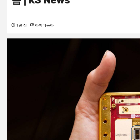
름 | KS News
1년 전
아이티동아