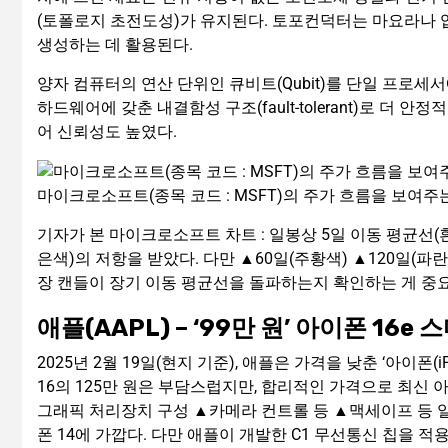
(토폴로지 초전도성)가 유지된다. 토포컨덕터는 마요라나 입자(M
생성하는 데 활용된다.
양자 컴퓨터의 연산 단위인 큐비트(Qubit)를 단일 프로세
하드웨어에 갖춘 내결함성 구조(fault-tolerant)로 더
어 신뢰성도 높였다.
마이크로소프트(종목 코드 : MSFT)의 주가 흐름을 보여주
기자가 본 마이크로소프트 차트 : 일봉상 5일 이동 평균선(
은색)의 저항을 받았다. 다만 ▲60일(주황색) ▲120일(파
장 캔들이 장기 이동 평균선을 돌파하는지 확인하는 게 중
애플(AAPL) – ‘99만 원’ 아이폰 16e
2025년 2월 19일(현지 기준), 애플은 가격을 낮춘 ‘아이폰(iP
16의 125만 원은 부담스럽지만, 합리적인 가격으로 최신 
그래픽 처리장치 구성 ▲카메라 컨트롤 등 ▲맥세이프 등 일
폰 14에 가깝다. 다만 애플이 개발한 C1 무선통신 칩을 적용