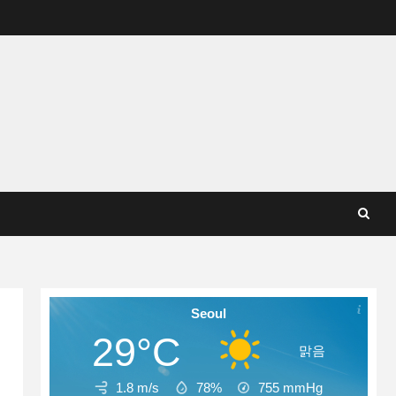
Seoul
29°C
맑음
1.8 m/s
78%
755
mmHg