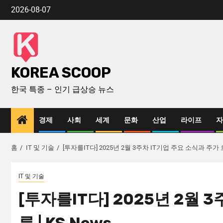
2026-08-07
KOREA SCOOP
한국 특종 – 인기 급상승 뉴스
경제
사회
세계
문화
산업
라이프
자
홈
IT 및 기술
[투자를IT다] 2025년 2월 3주차 IT기업 주요 소식과 주가 흐름
IT 및 기술
[투자를IT다] 2025년 2월 