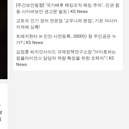
[주간보안동향] ‘국가배후 해킹조직 해킹 주의’…민관 합
동 사이버보안 권고문 발표 | KS News
교토의 인기 장어 전문점 ‘교우나와 본점’, 기온 야사카
지역에 상륙!
트레저헌터 in 진안 사전등록…5000만 원 주인공은 누
가? | KS News
김정훈 씨지인사이드 규제정책연구소장 “아이호퍼는
컴플라이언스 담당자 역량 확장을 위한 조력자” | KS
News
과
보
의