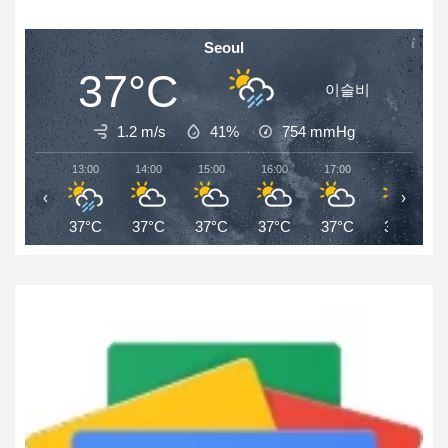
Seoul
37°C
이슬비
1.2 m/s
41%
754
mmHg
13:00
14:00
15:00
16:00
17:00
18:00
‹
›
37°C
37°C
37°C
37°C
37°C
36°C