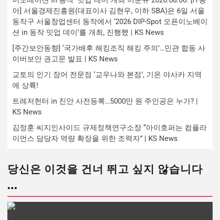
이노베이션 in 동작’ 밋업 데이 개최 이문규 2026.08.06. [IT동
아] 서울경제진흥원(대표이사 김현우, 이하 SBA)은 6일 서울
동작구 서울창업센터 동작에서 ‘2026 DIP-Spot 오픈이노베이
션 in 동작 밋업 데이’를 개최, 진행했 | KS News
[주간보안동향] ‘국가배후 해킹조직 해킹 주의’…민관 합동 사
이버보안 권고문 발표 | KS News
교토의 인기 장어 전문점 ‘교우나와 본점’, 기온 야사카 지역
에 상륙!
트레저헌터 in 진안 사전등록…5000만 원 주인공은 누가? |
KS News
김정훈 씨지인사이드 규제정책연구소장 “아이호퍼는 컴플라
이언스 담당자 역량 확장을 위한 조력자” | KS News
당신은 이것을 건너 뛰고 싶지 않습니다
...