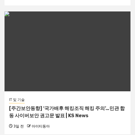
IT 및 기술
[주간보안동향] ‘국가배후 해킹조직 해킹 주의’…민관 합
동 사이버보안 권고문 발표 | KS News
3일 전
아이티동아