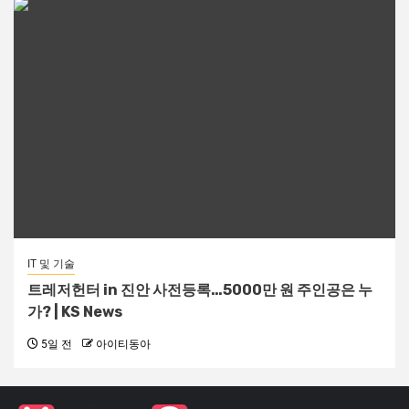
IT 및 기술
트레저헌터 in 진안 사전등록…5000만 원 주인공은 누
가? | KS News
5일 전
아이티동아