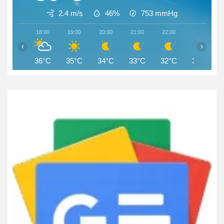
2.4 m/s
46%
753
mmHg
18:00
19:00
20:00
21:00
22:00
23:00
‹
›
36°C
35°C
34°C
33°C
32°C
31°C