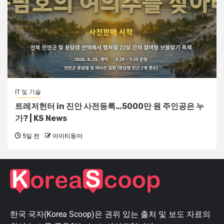
IT 및 기술
트레저헌터 in 진안 사전등록…5000만 원 주인공은 누
가? | KS News
5일 전
아이티동아
한국 국자(Korea Scoop)은 권위 있는 출처 및 보도 자료의