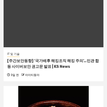
IT 및 기술
[주간보안동향] ‘국가배후 해킹조직 해킹 주의’…민관 합
동 사이버보안 권고문 발표 | KS News
3일 전
아이티동아