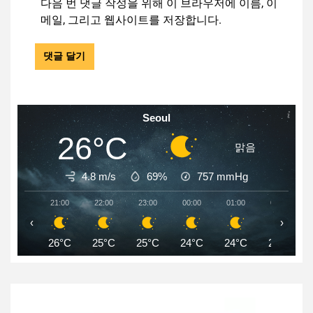
다음 번 댓글 작성을 위해 이 브라우저에 이름, 이
메일, 그리고 웹사이트를 저장합니다.
Seoul
26°C
맑음
4.8 m/s
69%
757
mmHg
21:00
22:00
23:00
00:00
01:00
02:00
‹
›
26°C
25°C
25°C
24°C
24°C
24°C