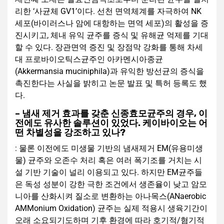
리한 ‘사균체 GV1’이다. 선천 면역체계를 자극하여 NK
세포(바이러스나 암에 대항하는 면역 세포)의 활성을 증
진시키고, 체내 유익 균주를 증식 및 유해균 억제를 기대
할 수 있다. 장관면역 증진 및 장점막 강화를 통해 차세
대 프로바이오틱스균주인 아카멘시아종균
(Akkermansia muciniphila)과 유익한 방선균의 증식을
촉진한다는 사실을 밝히고 논문 발표 및 특허 등록도 했
다.
– 냄새 제거 효과를 갖춘 신종효모균주의 경우, 이
전에도 유사한 솔루션이 있었다. 케이바이오는 어
떤 차별성을 강조하고 있나?
: 물론 이전에도 미생물 기반의 냄새제거 EM(유용미생
물) 균주와 오존수 처리 혹은 여러 폭기조를 거치는 시
설 기반 기술이 널리 이용되고 있다. 하지만 EM균주들
은 독성 성분이 강한 극한 조건에서 생존율이 낮고 암모
니아를 산화시켜 질소로 변환하는 아나목스(ANaerobic
AMMonium Oxidation) 균주는 실제 적용시 생육기간이
오래 소요되기도하며 기후 환경에 따라 호기적/혐기적