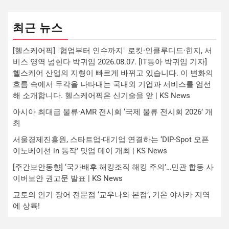
최근 뉴스
[헬스케어픽] "협업부터 인수까지" 로킷·인클루디드·힌지, 서
비스 영역 넓힌다 박귀임 2026.08.07. [IT동아 박귀임 기자]
헬스케어 산업의 지형이 빠르게 바뀌고 있습니다. 이 변화의
흐름 속에서 두각을 나타내는 국내외 기업과 서비스를 엄선
해 소개합니다. 헬스케어픽은 신기술을 앞 | KS News
아시아 최대급 물류·AMR 전시회 ‘국제 물류 전시회 2026’ 개
최
서울경제진흥원, 스타트업-대기업 연결하는 ‘DIP-Spot 오픈
이노베이션 in 동작’ 밋업 데이 개최 | KS News
[주간보안동향] ‘국가배후 해킹조직 해킹 주의’…민관 합동 사
이버보안 권고문 발표 | KS News
교토의 인기 장어 전문점 ‘교우나와 본점’, 기온 야사카 지역
에 상륙!