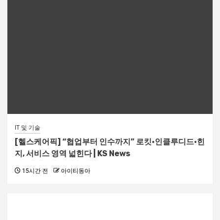
IT 및 기술
[헬스케어픽] “협업부터 인수까지” 로킷·인클루디드·힌
지, 서비스 영역 넓힌다 | KS News
15시간 전
아이티동아