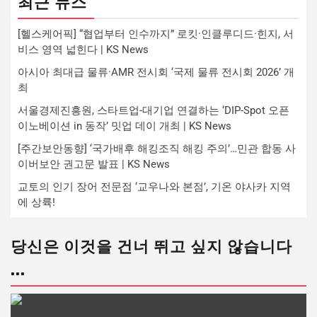
최근 뉴스
[헬스케어픽] “협업부터 인수까지” 로킷·인클루디드·힌지, 서
비스 영역 넓힌다 | KS News
아시아 최대급 물류·AMR 전시회 ‘국제 물류 전시회 2026’ 개
최
서울경제진흥원, 스타트업-대기업 연결하는 ‘DIP-Spot 오픈
이노베이션 in 동작’ 밋업 데이 개최 | KS News
[주간보안동향] ‘국가배후 해킹조직 해킹 주의’…민관 합동 사
이버보안 권고문 발표 | KS News
교토의 인기 장어 전문점 ‘교우나와 본점’, 기온 야사카 지역
에 상륙!
당신은 이것을 건너 뛰고 싶지 않습니다
...