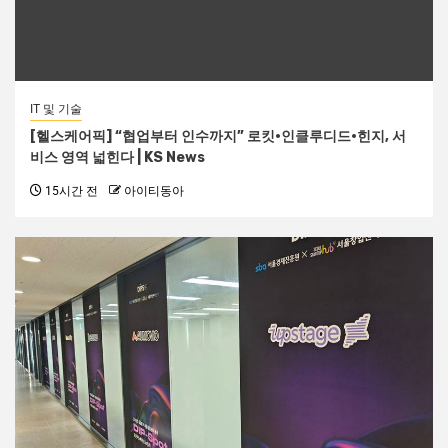
IT 및 기술
[헬스케어픽] “협업부터 인수까지” 로킷·인클루디드·힌지, 서
비스 영역 넓힌다 | KS News
15시간 전
아이티동아