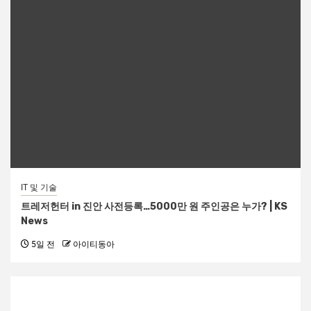
IT 및 기술
트레저헌터 in 진안 사전등록…5000만 원 주인공은 누가? | KS
News
5일 전
아이티동아