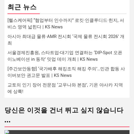
최근 뉴스
[헬스케어픽] “협업부터 인수까지” 로킷·인클루디드·힌지, 서
비스 영역 넓힌다 | KS News
아시아 최대급 물류·AMR 전시회 ‘국제 물류 전시회 2026’ 개
최
서울경제진흥원, 스타트업-대기업 연결하는 ‘DIP-Spot 오픈
이노베이션 in 동작’ 밋업 데이 개최 | KS News
[주간보안동향] ‘국가배후 해킹조직 해킹 주의’…민관 합동 사
이버보안 권고문 발표 | KS News
교토의 인기 장어 전문점 ‘교우나와 본점’, 기온 야사카 지역
에 상륙!
당신은 이것을 건너 뛰고 싶지 않습니다
...