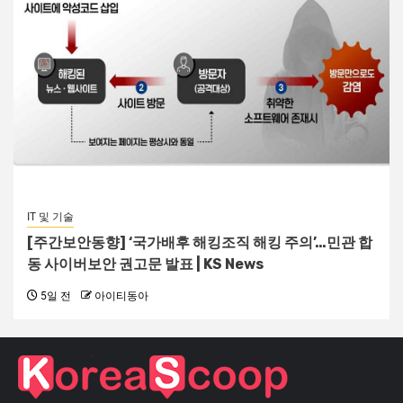
IT 및 기술
[주간보안동향] ‘국가배후 해킹조직 해킹 주의’…민관 합
동 사이버보안 권고문 발표 | KS News
5일 전
아이티동아