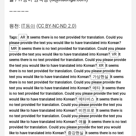
—————
원천:
IT동아
(CC BY-NC-ND 2.0)
AR
Tags:
It seems there is no text provided for translation. Could you
please provide the text you would like to have translated into Korean?
MR
It seems there is no text provided for translation. Could you please
VR
provide the text you would like to have translated into Korean?
It
seems there is no text provided for translation. Could you please provide
XR
the text you would like to have translated into Korean?
It seems
there is no text provided for translation. Could you please provide the
가상현실
text you would like to have translated into Korean?
It seems
there is no text provided for translation. Could you please provide the
메타
text you would like to have translated into Korean?
It seems there
is no text provided for translation. Could you please provide the text you
메타버스
would like to have translated into Korean?
It seems there is
no text provided for translation. Could you please provide the text you
비전프로
would like to have translated into Korean?
It seems there is
no text provided for translation. Could you please provide the text you
애플
would like to have translated into Korean?
It seems there is no text
provided for translation. Could you please provide the text you would
증강현실
like to have translated into Korean?
It seems there is no text