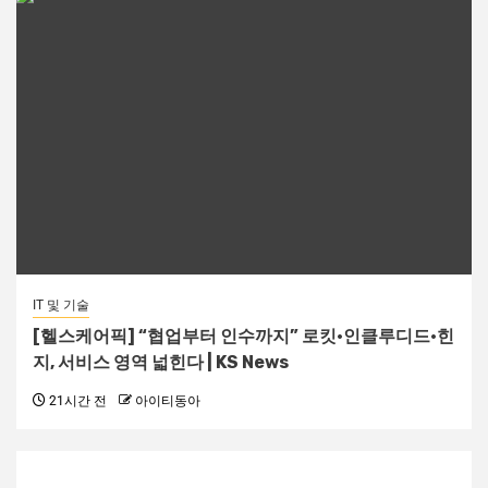
IT 및 기술
[헬스케어픽] “협업부터 인수까지” 로킷·인클루디드·힌
지, 서비스 영역 넓힌다 | KS News
21시간 전
아이티동아