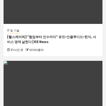
IT 및 기술
[헬스케어픽] “협업부터 인수까지” 로킷·인클루디드·힌지, 서
비스 영역 넓힌다 | KS News
21시간 전
아이티동아