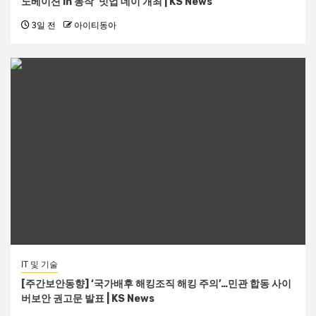
노베이션 in 동작’ 밋업 데이 개최 | KS News
3일 전
아이티동아
IT 및 기술
[주간보안동향] ‘국가배후 해킹조직 해킹 주의’…민관 합동 사이
버보안 권고문 발표 | KS News