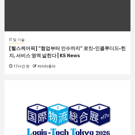
IT 및 기술
[헬스케어픽] “협업부터 인수까지” 로킷·인클루디드·힌
지, 서비스 영역 넓힌다 | KS News
17시간 전
아이티동아