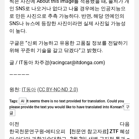
찍은 사진에 About this image를 적용했을 때, 출처가 개
인 SNS로 나오거나 없다고 나올 경우에는 인공지능으
로 만든 사진으로 추측 가능하다. 반면, 해당 연예인의
SNS나 뉴스에 등장한 사진이라면 실제 사진일 가능성
이 높다.
구글은 “신뢰 가능하고 유용한 고품질 정보를 전달하기
위해 꾸준히 기술을 갈고 닦겠다”고 밝혔다.
글 / IT동아 차주경(racingcar@itdonga.com)
—————
원천:
IT동아
(CC BY-NC-ND 2.0)
AI
Tags:
It seems there is no text provided for translation. Could you
구
please provide the text you would like to have translated into Korean?
글
이전
다음
한국천문연구원-에티오피
[천문연 참고자료] ZTF 혜성
아 아다마 과학기술대학교
2월 2일 새벽 근지점 통과 –