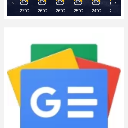
‹
›
27°C
26°C
26°C
25°C
24°C
24°C