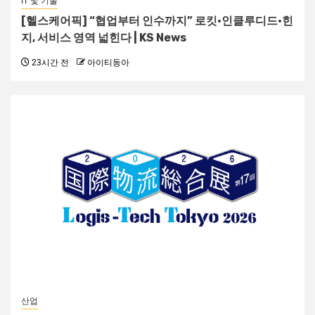
IT 및 기술
[헬스케어픽] “협업부터 인수까지” 로킷·인클루디드·힌
지, 서비스 영역 넓힌다 | KS News
23시간 전
아이티동아
산업