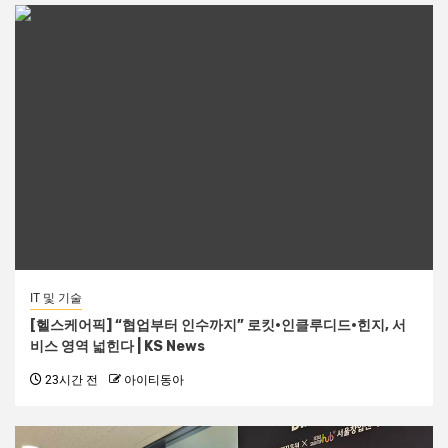
IT 및 기술
[헬스케어픽] “협업부터 인수까지” 로킷·인클루디드·힌지, 서
비스 영역 넓힌다 | KS News
23시간 전
아이티동아