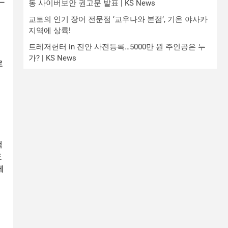
동 사이버보안 권고문 발표 | KS News
교토의 인기 장어 전문점 ‘교우나와 본점’, 기온 야사카
지역에 상륙!
트레저헌터 in 진안 사전등록…5000만 원 주인공은 누
가? | KS News
로
는
책
도
제
이