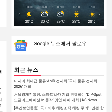
03:00
04:00
05:00
06:00
07:00
08:00
‹
›
30°C
30°C
29°C
28°C
28°C
30°C
Google 뉴스에서 팔로우
최근 뉴스
때
아시아 최대급 물류·AMR 전시회 ‘국제 물류 전시회
2026’ 개최
집
싶
서울경제진흥원, 스타트업-대기업 연결하는 ‘DIP-Spot
먹
오픈이노베이션 in 동작’ 밋업 데이 개최 | KS News
력
[주간보안동향] ‘국가배후 해킹조직 해킹 주의’…민관 합
는