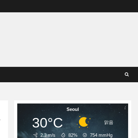
Seoul
30°C
”
맑음
2.3 m/s
82%
754
mmHg