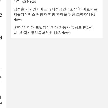
가? | KS News
김정훈 씨지인사이드 규제정책연구소장 “아이호퍼는
컴플라이언스 담당자 역량 확장을 위한 조력자” | KS
준
News
[인터뷰] 미래 모빌리티 따라 자동차 튜닝도 진화한
다…’한국자동차튜너협회’ | KS News
만
선
스
카
에
수