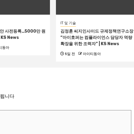
IT 및 기술
진안 사전등록…5000만 원
김정훈 씨지인사이드 규제정책연구소장
KS News
“아이호퍼는 컴플라이언스 담당자 역량
확장을 위한 조력자” | KS News
티동아
6일 전
아이티동아
시됩니다