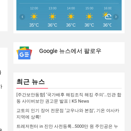
12:00
13:00
14:00
15:00
16:00
17:00
‹
›
35°C
36°C
36°C
36°C
36°C
36°C
Google 뉴스에서 팔로우
를
최근 뉴스
카
[주간보안동향] ‘국가배후 해킹조직 해킹 주의’…민관 합
동 사이버보안 권고문 발표 | KS News
교토의 인기 장어 전문점 ‘교우나와 본점’, 기온 야사카
지역에 상륙!
트레저헌터 in 진안 사전등록…5000만 원 주인공은 누
을