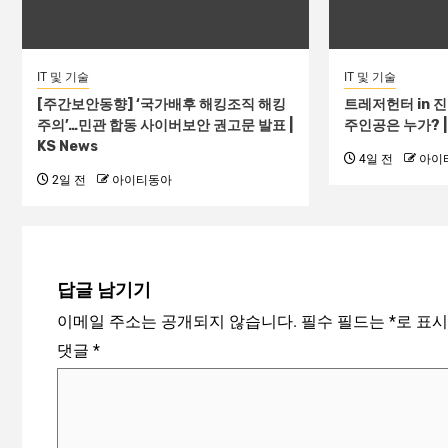
IT 및 기술
IT 및 기술
[주간보안동향] ‘국가배후 해킹조직 해킹
트레저헌터 in 
주의’…민관 합동 사이버보안 권고문 발표 |
주인공은 누가? | 
KS News
4일 전
아이
2일 전
아이티동아
답글 남기기
이메일 주소는 공개되지 않습니다.
필수 필드는
*
로 표
댓글
*