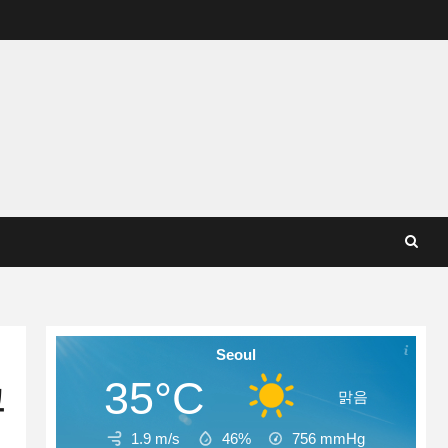
Seoul
35°C
크
맑음
1.9 m/s
46%
756
mmHg