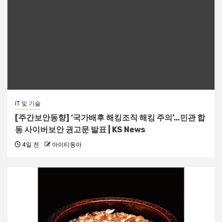
IT 및 기술
[주간보안동향] ‘국가배후 해킹조직 해킹 주의’…민관 합
동 사이버보안 권고문 발표 | KS News
4일 전
아이티동아