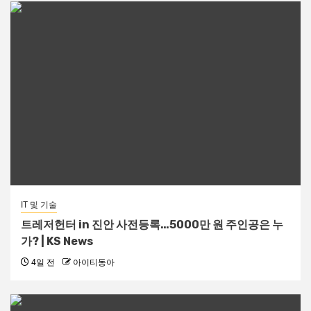
IT 및 기술
트레저헌터 in 진안 사전등록…5000만 원 주인공은 누
가? | KS News
4일 전
아이티동아