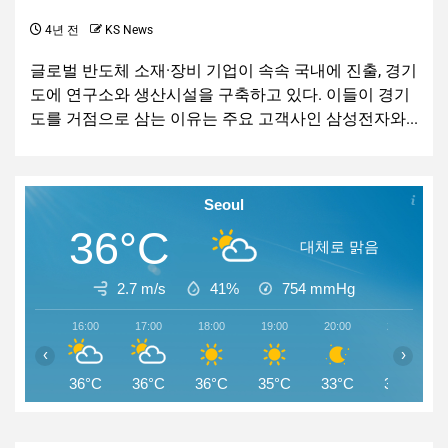
4년 전
KS News
글로벌 반도체 소재·장비 기업이 속속 국내에 진출, 경기
도에 연구소와 생산시설을 구축하고 있다. 이들이 경기
도를 거점으로 삼는 이유는 주요 고객사인 삼성전자와...
Seoul
36°C
대체로 맑음
2.7 m/s
41%
754
mmHg
16:00
17:00
18:00
19:00
20:00
21:00
‹
›
36°C
36°C
36°C
35°C
33°C
33°C