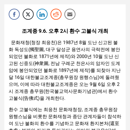
조계종 9.6. 오후 2시 환수 고불식 개최
문화재청(청장 최응천)은 1987년 8월 도난 신고된 불
화 독성도(獨聖圖, 대구 달성군 용연사의 극락전에 봉안
되었던 불화로 1871년에 제작)와 2000년 10월 도난 신
고된 신중도(神衆圖, 전남 구례군 천은사의 암자인 도계
암에 봉안되었던 불화로 1897년에 제작)를 되찾아 지난
달 16일 대한불교조계종(총무원장 원행스님)에 돌려줬
으며, 이에 따라 대한불교조계종은 오는 9월 6일 오후 2
시 조계종 총무원(한국불교역사문화기념관)에서 환수
고불식(告佛式)을 개최한다.
환수 고불식에는 최응천 문화재청장, 조계종 총무원장
원행스님을 비롯한 문화재청과 종단 관계자들이 참석하
여 도난 불화의 환수를 기념하고 문화재 환지본처(還至