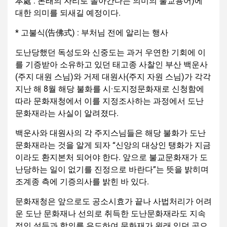
本處 : 본래의 자리로 돌아간다는 의미의 불교용어)에
대한 의미를 되새길 예정이다.
* 고불식(告佛式) : 부처님 전에 알리는 행사
도난당했던 독성도와 신중도는 과거 우연한 기회에 이
를 기증받아 소유하고 있던 태고종 사찰인 부산 백운사
(주지 대원 스님)와 거제 대원사(주지 자원 스님)가 각각
지난 해 8월 해당 불화를 시·도지정문화재로 신청함에
따라 문화재청에서 이를 지정조사하는 과정에서 도난
문화재라는 사실이 알려졌다.
백운사와 대원사의 각 주지스님들은 해당 불화가 도난
문화재라는 것을 알게 되자 “신앙의 대상인 탱화가 지금
이라도 환지본처 되어야 한다. 앞으로 불교문화재가 도
난당하는 일이 없기를 진정으로 바란다”는 뜻을 밝히며
조계종 측에 기증의사를 밝힌 바 있다.
문화재청은 앞으로도 공소시효가 끝나 사법처리가 어려
운 도난 문화재나 선의로 취득한 도난문화재라도 지속
적인 설득과 합의를 유도하여 문화재가 원래 있던 곳으