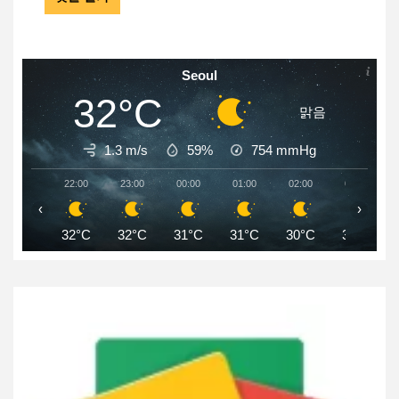
Seoul
32°C
맑음
1.3 m/s
59%
754
mmHg
22:00
23:00
00:00
01:00
02:00
03:00
‹
›
32°C
32°C
31°C
31°C
30°C
30°C