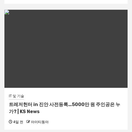
IT 및 기술
트레저헌터 in 진안 사전등록…5000만 원 주인공은 누
가? | KS News
4일 전
아이티동아