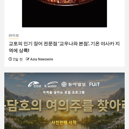
라이프
교토의 인기 장어 전문점 ‘교우나와 본점’, 기온 야사카 지
역에 상륙!
2일 전
Asia Newswire