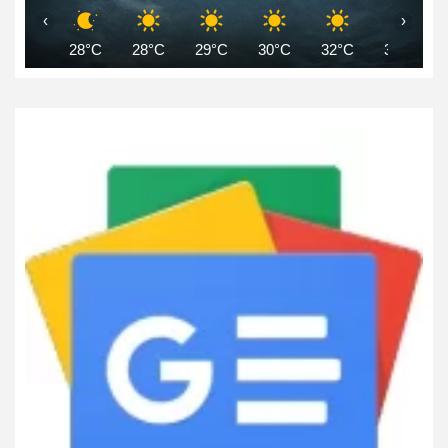
‹
›
28°C
28°C
29°C
30°C
32°C
34°C