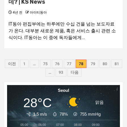
데? | KS News
4년 전
아이티동아
IT동아 편집부에는 하루에만 수십 건을 넘는 보도자료
가 온다. 대부분 새로운 제품, 혹은 서비스 출시 관련 소
식이다. IT동아는 이 중에 독자들에게...
이전
1
…
75
76
77
78
79
80
81
…
93
다음
Seoul
28°C
맑음
1.5 m/s
78%
755
mmHg
05:00
06:00
07:00
08:00
09:00
10:00